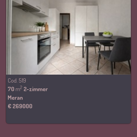
Cod. 519
2
70
m
2-zimmer
Meran
€ 269000