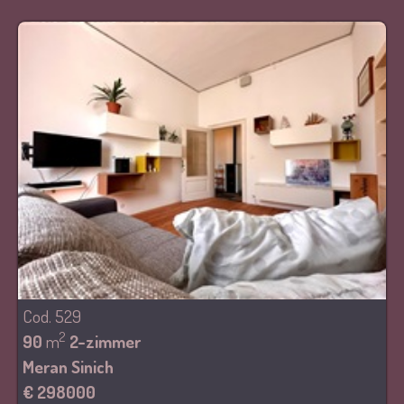
Cod. 529
2
90
m
2-zimmer
Meran Sinich
€ 298000