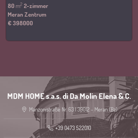
2
80
m
2-zimmer
Meran Zentrum
€ 398000
MDM HOME s.a.s. di Da Molin Elena & C.
Manzonistraße Nr. 63 | 39012 - Meran (Bz)
+39 0473 522010