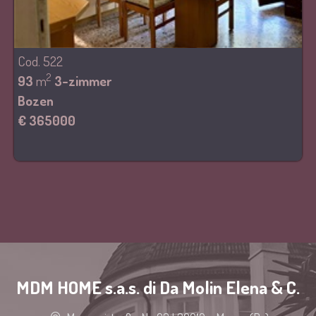
Cod. 522
2
93
m
3-zimmer
Bozen
€ 365000
MDM HOME s.a.s. di Da Molin Elena & C.