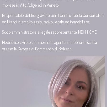
imprese in Alto Adige ed in Veneto.
Responsabile del Burgraviato per il Centro Tutela Consumatori
ed Utenti in ambito assicurativo, legale ed immobiliare.
Socio amministratore e legale rappresentante MDM HOME.
Mediatrice civile e commerciale, agente immobiliare iscritta
presso la Camera di Commercio di Bolzano.