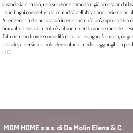
lavanderia / studio, una soluzione comoda e già pronta pr chi la
I due bagni completano la comodità dell'abitazione, insieme ad a
A rendere il tutto ancora più interessante c'è un'ampia cantina di
box auto. Il riscaldamento è autonomo ed il canone mensile - esclu
Tutto intorno trovi le comodità di cui hai bisogno: farmacia, negoz
ciclabile, e persino scuole elementari e medie raggiungibili a pied
città.
MDM HOME s.a.s. di Da Molin Elena & C.