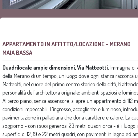
APPARTAMENTO IN AFFITTO/LOCAZIONE - MERANO
MAIA BASSA
Quadrilocale ampie dimensioni, Via Matteotti.
Immagina di v
della Merano di un tempo, un luogo dove ogni stanza racconta una s
Matteotti, nel cuore del primo centro storico della città, ti atte
personalità dell'architettura originale: ambienti spaziosi e luminos
Al terzo piano, senza ascensore, si apre un appartmento di 112 me
condizioni impeccabili. L'ingresso, accogliente e luminoso, intro
pavimentazione in palladiana che dona carattere e calore. La cucin
soggiorno - con i suoi generosi 23 metri quadri circa - è il luogo 
superfici di 12, 19 e 22 metri quadri, con pavimenti in legno ed amb