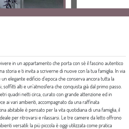
ivere in un appartamento che porta con sè il fascino autentico
toria e ti invita a scriverne di nuove con la tua famiglia. In via
nde un elegante edificio d'epoca che conserva ancora tutta la
i, soffitti alti e un'atmosfera che conquista già dal primo passo.
tri quadri netti circa, curato con grande attenzione ed in
duce ai vari ambienti, accompagnato da una raffinata
a abitabile è pensato per la vita quotidiana di una famiglia, il
ideale per ritrovarsi e rilassarsi. Le tre camere da letto offrono
ienti versatili: la più piccola è oggi utilizzata come pratica