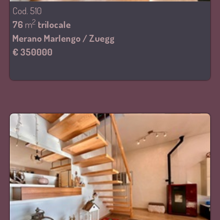
Cod. 510
2
76
m
trilocale
Merano Marlengo / Zuegg
€ 350000