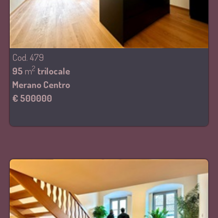
Cod. 479
2
95
m
trilocale
Merano Centro
€ 500000