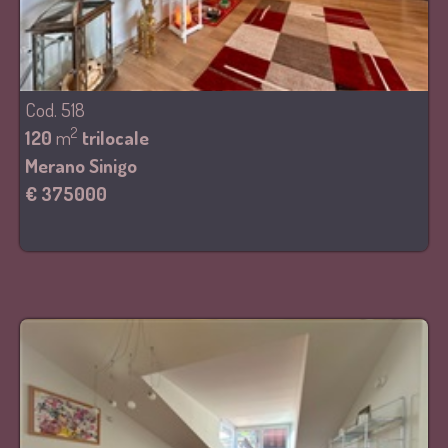
Cod. 518
2
120
m
trilocale
Merano Sinigo
€ 375000