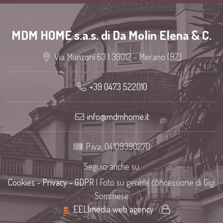
MDM HOME s.a.s. di Da Molin Elena & C.
Via Manzoni 63 | 39012 - Merano (BZ)
+39 0473 522010
info@mdmhome.it
P.iva: 04109390270
Seguici anche su
Cookies - Privacy - GDPR
| Foto su gentile concessione di Gigi
Sommese
by
EELImedia web agency