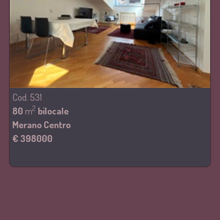
Cod. 531
2
80
m
bilocale
Merano Centro
€ 398000